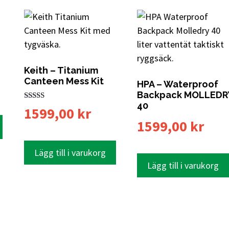
Keith – Titanium
Canteen Mess Kit
HPA – Waterproof
Backpack MOLLEDR
40
Betygsatt
1599,00
kr
5.00
1599,00
kr
av 5
Lägg till i varukorg
Lägg till i varukorg