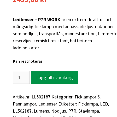
Ledlenser – P7R WORK
är en extremt kraftfull och
mångsidig ficklampa med anpassade ljusfunktioner
som nödljus, transportlås, minnesfunktion, flimmerfri
reservljus, kemiskt resistant, batteri-och
laddindikator.
Kan restnoteras
Lägg till i varukorg
Artikelnr:
LL502187
Kategorier:
Ficklampor &
Pannlampor
,
Ledlenser
Etiketter:
Ficklampa
,
LED
,
LL502187
,
Lumens
,
Nödljus
,
P7R
,
Stavlampa
,