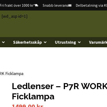
Fri frakt över 1000 kr*
Snabb leverans
Delbetalning via K
[wd_asp id=1]
Säkerhetsskåp
Utrustning
Varumär
RK Ficklampa
Ledlenser – P7R WOR
Ficklampa
1499,00
kr