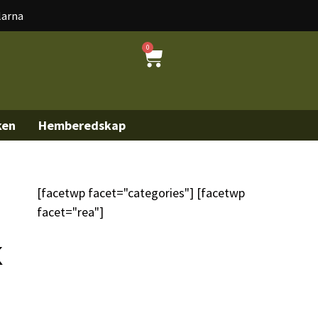
larna
0
ken
Hemberedskap
[facetwp facet="categories"] [facetwp
facet="rea"]
K