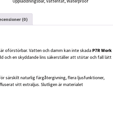
Uppladdningsbar
,
Vattentät
,
Waterproof
ecensioner (0)
 är oförstörbar. Vatten och damm kan inte skada
P7R Work
 och en skyddande lins säkerställer att stötar och fall lätt
ör särskilt naturlig färgåtergivning, flera ljusfunktioner,
serat vitt extraljus. Slutligen är materialet