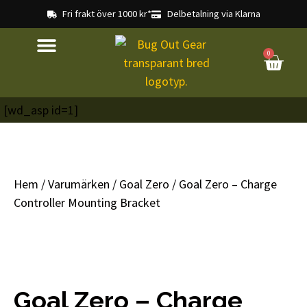
Fri frakt över 1000 kr*
Delbetalning via Klarna
0
[wd_asp id=1]
Hem
/
Varumärken
/
Goal Zero
/ Goal Zero – Charge
Controller Mounting Bracket
Goal Zero – Charge