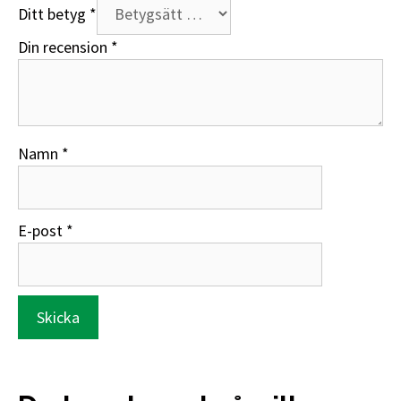
Ditt betyg
*
Din recension
*
Namn
*
E-post
*