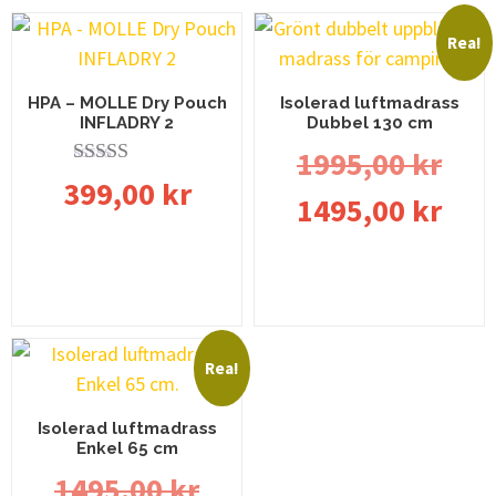
Rea!
HPA – MOLLE Dry Pouch
Isolerad luftmadrass
INFLADRY 2
Dubbel 130 cm
1995,00
kr
Betygsatt
399,00
kr
5.00
1495,00
kr
av 5
Lägg till i varukorg
Lägg till i varukorg
Rea!
Isolerad luftmadrass
Enkel 65 cm
1495,00
kr