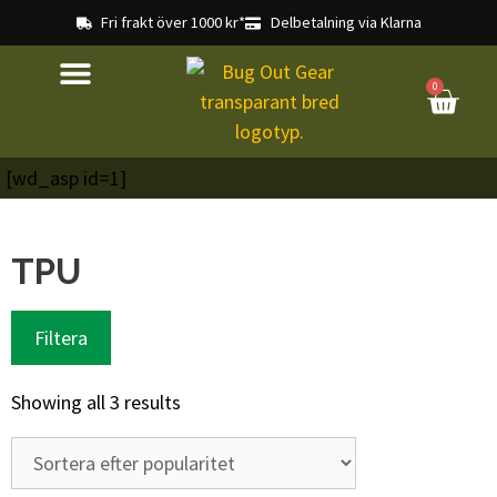
Fri frakt över 1000 kr*
Delbetalning via Klarna
0
[wd_asp id=1]
TPU
Filtera
Showing all 3 results