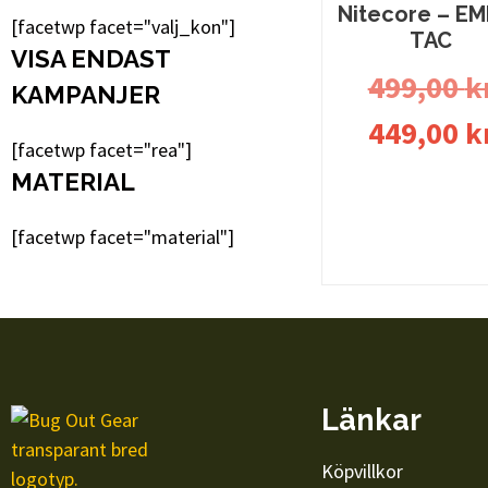
Nitecore – E
[facetwp facet="valj_kon"]
TAC
VISA ENDAST
499,00
k
KAMPANJER
449,00
k
[facetwp facet="rea"]
MATERIAL
Lägg till i
[facetwp facet="material"]
varukorg
Länkar
Köpvillkor