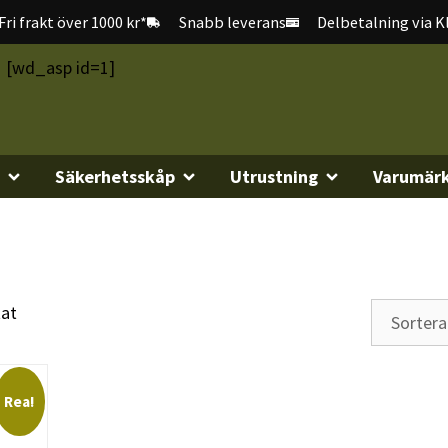
Fri frakt över 1000 kr*
Snabb leverans
Delbetalning via K
[wd_asp id=1]
Säkerhetsskåp
Utrustning
Varumär
tat
Rea!