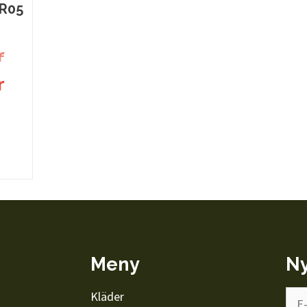
MR05
r
r
Meny
Ny
Kläder