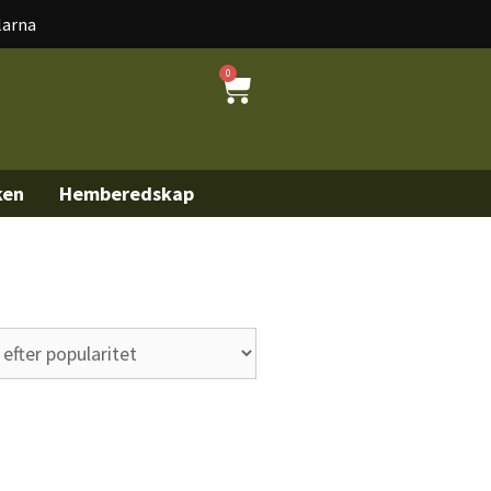
larna
0
ken
Hemberedskap