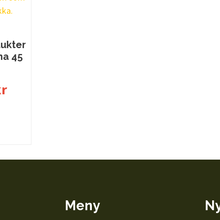
ukter
na 45
r
korg
Meny
Ny