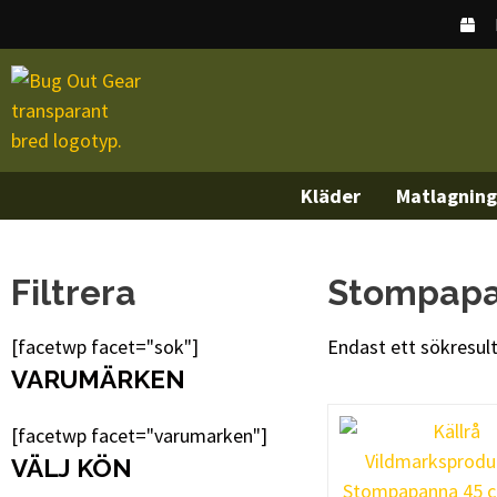
Kläder
Matlagning
Filtrera
Stompap
[facetwp facet="sok"]
Endast ett sökresul
VARUMÄRKEN
[facetwp facet="varumarken"]
VÄLJ KÖN