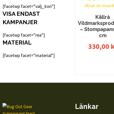
[facetwp facet="valj_kon"]
VISA ENDAST
Källrå
KAMPANJER
Vildmarksprod
– Stompapan
[facetwp facet="rea"]
cm
MATERIAL
330,00
k
[facetwp facet="material"]
Lägg till i varu
Länkar