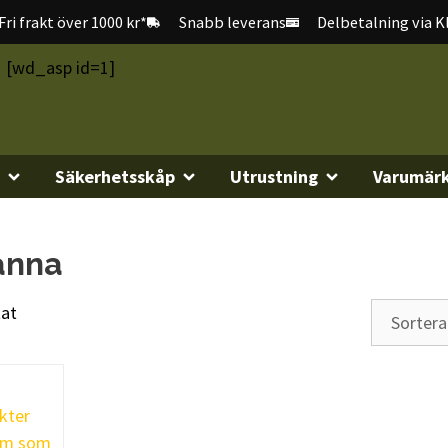
Fri frakt över 1000 kr*
Snabb leverans
Delbetalning via K
[wd_asp id=1]
Säkerhetsskåp
Utrustning
Varumär
anna
tat