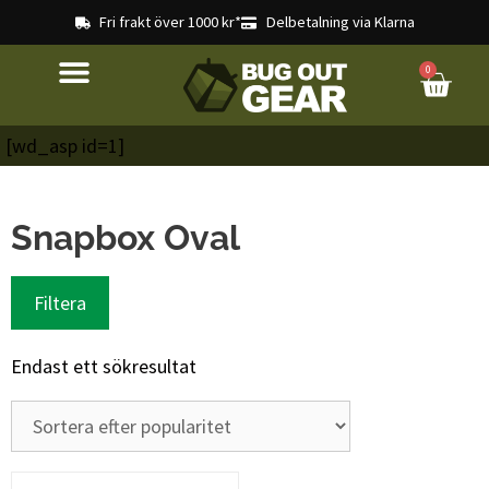
Fri frakt över 1000 kr*
Delbetalning via Klarna
0
[wd_asp id=1]
Snapbox Oval
Filtera
Endast ett sökresultat