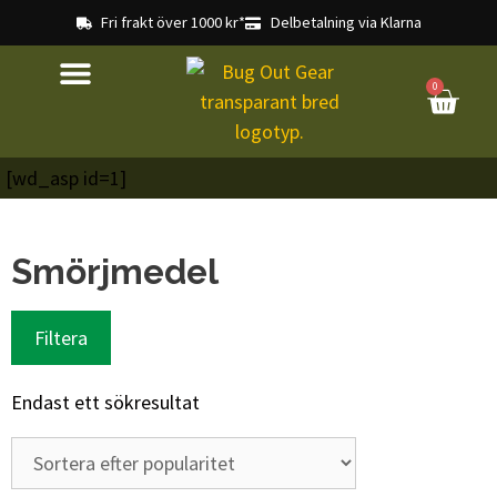
Fri frakt över 1000 kr*
Delbetalning via Klarna
0
[wd_asp id=1]
Smörjmedel
Filtera
Endast ett sökresultat