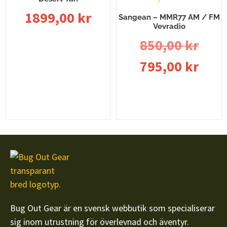
1899,00
kr
Sangean – MMR77 AM / FM
Vevradio
850,00
kr
Lägg till i varukorg
795,00
kr
Lägg till i varukorg
Bug Out Gear är en svensk webbutik som specialiserar
sig inom utrustning för överlevnad och äventyr.