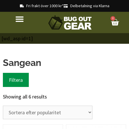
Fri frakt över 1000 kr*
Delbetalning via Klarna
0
[wd_asp id=1]
Sangean
Filtera
Showing all 6 results