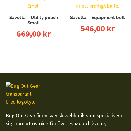
Savotta – Utility pouch
Savotta – Equipment belt
Small
546,00
kr
669,00
kr
Välj alternativ
Välj alternativ
Bug Out Gear är en svensk webbutik som specialiserar
sig inom utrustning för överlevnad och äventyr.