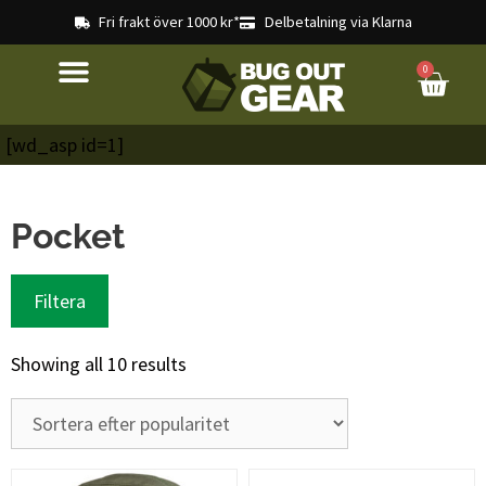
Fri frakt över 1000 kr*
Delbetalning via Klarna
0
[wd_asp id=1]
Pocket
Filtera
Showing all 10 results