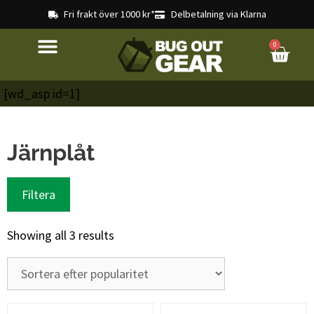
Fri frakt över 1000 kr*
Delbetalning via Klarna
0
[wd_asp id=1]
Järnplåt
Filtera
Showing all 3 results