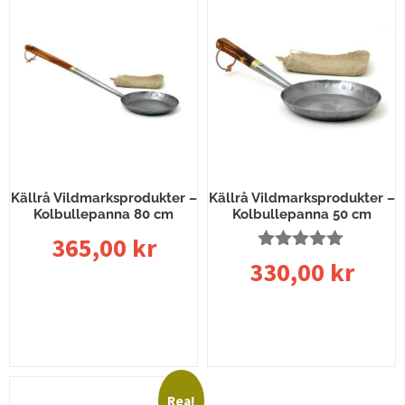
Källrå Vildmarksprodukter –
Källrå Vildmarksprodukter –
Kolbullepanna 80 cm
Kolbullepanna 50 cm
365,00
kr
Betygsatt
330,00
kr
5.00
av 5
Lägg till i varukorg
Lägg till i varukorg
Rea!