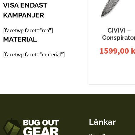
VISA ENDAST
KAMPANJER
[facetwp facet="rea"]
CIVIVI –
Conspirato
MATERIAL
1599,00
k
[facetwp facet="material"]
Läs mer
Länkar