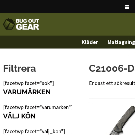
Kläder
Matlagning
Filtrera
C21006-D
[facetwp facet="sok"]
Endast ett sökresul
VARUMÄRKEN
[facetwp facet="varumarken"]
VÄLJ KÖN
[facetwp facet="valj_kon"]