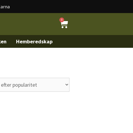
larna
0
ken
Hemberedskap