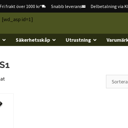
Fri frakt över 1000 kr*
Snabb leverans
Delbetalning via K
[wd_asp id=1]
Säkerhetsskåp
Utrustning
Varumär
S1
tat