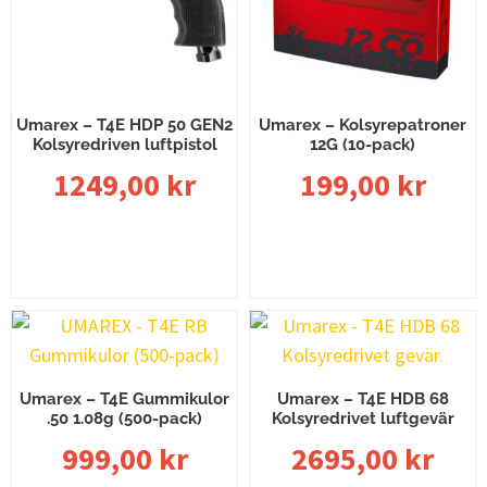
Umarex – T4E HDP 50 GEN2
Umarex – Kolsyrepatroner
Kolsyredriven luftpistol
12G (10-pack)
1249,00
kr
199,00
kr
Lägg till i varukorg
Lägg till i varukorg
Umarex – T4E Gummikulor
Umarex – T4E HDB 68
.50 1.08g (500-pack)
Kolsyredrivet luftgevär
999,00
kr
2695,00
kr