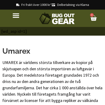
Fri frakt över 1000 kr*
Delbetalning via Klarna
0
[wd_asp id=1]
Umarex
UMAREX är världens största tillverkare av kopior på
skjutvapen och den största importören av luftgevär i
Europa. Det medelstora företaget grundades 1972 och
drivs nu av den andra generationen av de två
grundarfamiljerna. Det har cirka 1 000 anställda över hela
världen. Nyckeln till företagets framgång har varit
förvärvet av licenser för att bygga repliker av välkända